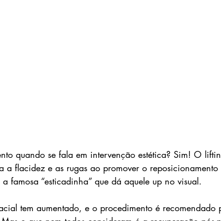
to quando se fala em intervenção estética? Sim! O liftin
iza a flacidez e as rugas ao promover o reposicionamento 
 a famosa “esticadinha” que dá aquele up no visual.
 facial tem aumentado, e o procedimento é recomendado 
 Mas o que nem todos consideram é a recuperação pós-p