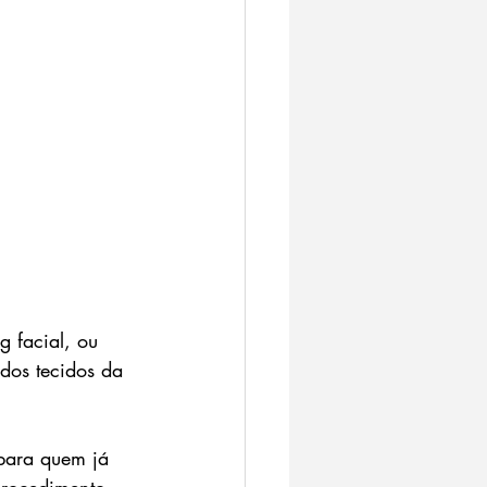
g facial, ou 
dos tecidos da 
para quem já 
rocedimento. 