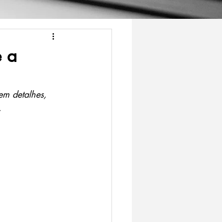
e a
em detalhes, 
.