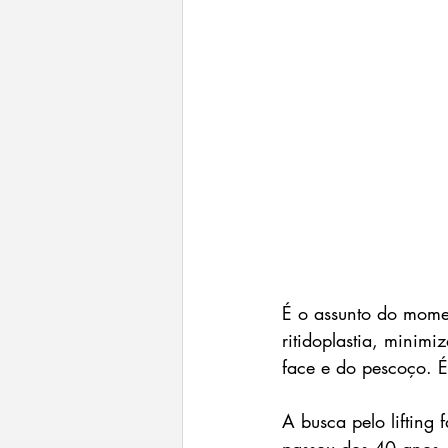
É o assunto do momen
ritidoplastia, minim
face e do pescoço. É
A busca pelo lifting
passou dos 40 anos.