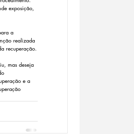
nde exposição, 
para a 
venção realizada 
 da recuperação.
iu, mas deseja 
do 
uperação e a 
cuperação 