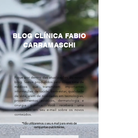
BLOG CLÍNICA FABIO
CARRAMASCHI
Fique por dentro das atualizações do nosso
blog. Textos produzidos pelo nosso time de
médicos que transmitem importantes
informações de saúde, bem-estar, qualidade
de vida, além de novidades em tecnologias,
procedimentos estéticos, dermatologia e
cirurgia plástica. Você receberá uma
notificação em seu e-mail sobre os novos
conteúdos.
*Não utilizaremos o seu e-mail para envio de
campanhas publicitárias.